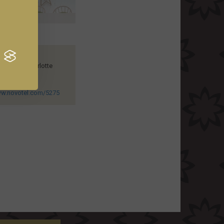
rincesse Charlotte
o
 un email
ww.novotel.com/5275