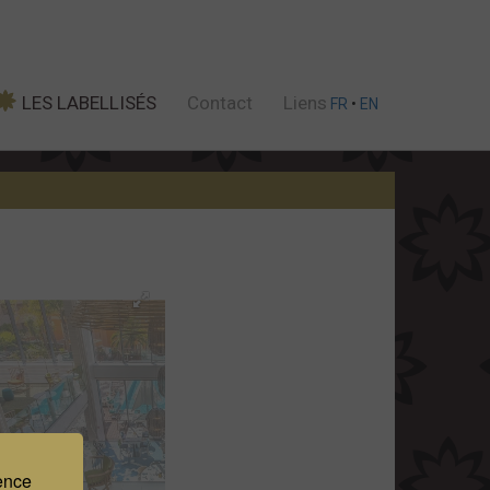
LES LABELLISÉS
Contact
Liens
FR
•
EN
ience