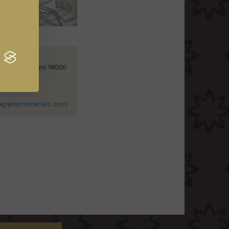
 Place du Casino 98000
 un email
ldeparismontecarlo.com/